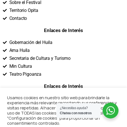
Sobre el Festival
Territorio Opita
Contacto
Enlaces de Interés
Gobernación del Huila
Ama Huila
Secretaria de Cultura y Turismo
Min Cultura
Teatro Pigoanza
Enlaces de Interés
Usamos cookies en nuestro sitio web para brindarle la
Términos y Condiciones
experiencia más relevante recordando sus preferencias y
Políticas de Privacidad
visitas repetidas. Al hacer clic en "Aceptar todo", acepta el
¿Necesitas ayuda?
uso de TODAS las cookies. Sin embargo, puede visitar
Chatea con nosotros
Preguntas Frecuentes
"Configuración de cookies" para proporcionar un
Marco Legal
consentimiento controlado.