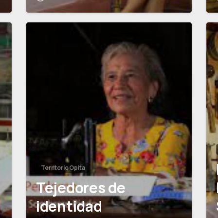
1
0
Territorio Opita
Tejedores de
identidad