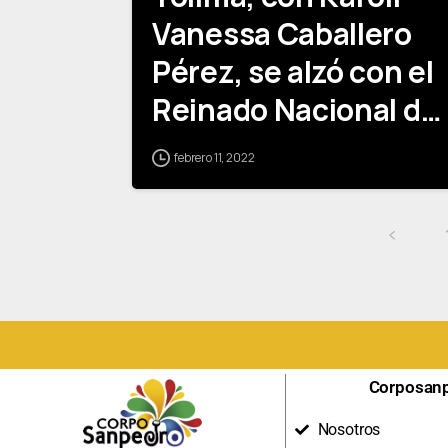
Vanessa Caballero
Pérez, se alzó con el
Reinado Nacional del
Bambuco
febrero 11, 2022
Corposan
Nosotros