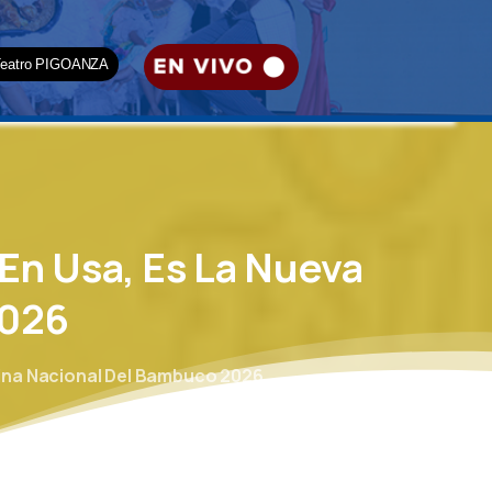
Teatro PIGOANZA
En
Usa,
Es
La
Nueva
026
eina Nacional Del Bambuco 2026