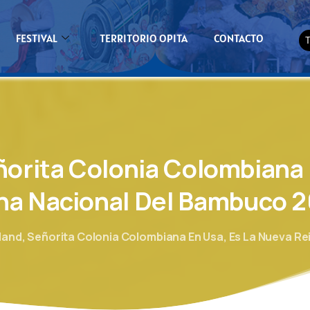
FESTIVAL
TERRITORIO OPITA
CONTACTO
ñorita
Colonia
Colombiana
na
Nacional
Del
Bambuco
2
sland, Señorita Colonia Colombiana En Usa, Es La Nueva R