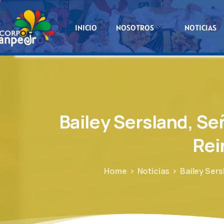
INICIO
NOSOTROS
NOTICIAS
Bailey
Sersland,
Se
Rei
Home
Noticias
Bailey Ser