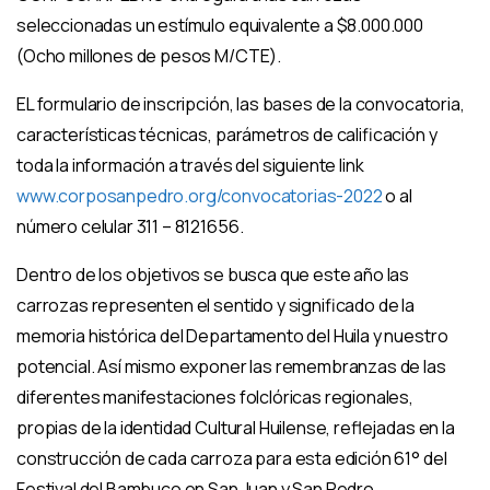
seleccionadas un estímulo equivalente a $8.000.000
(Ocho millones de pesos M/CTE).
EL formulario de inscripción, las bases de la convocatoria,
características técnicas, parámetros de calificación y
toda la información a través del siguiente link
www.corposanpedro.org/convocatorias-2022
o al
número celular 311 – 8121656.
Dentro de los objetivos se busca que este año las
carrozas representen el sentido y significado de la
memoria histórica del Departamento del Huila y nuestro
potencial. Así mismo exponer las remembranzas de las
diferentes manifestaciones folclóricas regionales,
propias de la identidad Cultural Huilense, reflejadas en la
construcción de cada carroza para esta edición 61° del
Festival del Bambuco en San Juan y San Pedro.