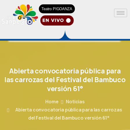
Teatro PIGOANZA
Abierta
convocatoria
pública
para
las
carrozas
del
Festival
del
Bambuco
versión
61°
Home
Noticias
Abierta convocatoria pública para las carrozas
del Festival del Bambuco versión 61°