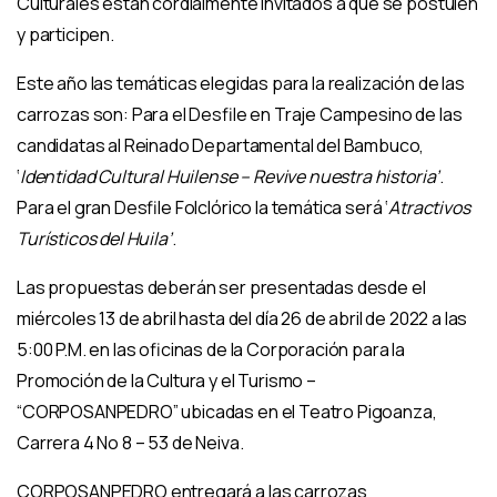
Culturales están cordialmente invitados a que se postulen
y participen.
Este año las temáticas elegidas para la realización de las
carrozas son: Para el Desfile en Traje Campesino de las
candidatas al Reinado Departamental del Bambuco,
‘
Identidad Cultural Huilense – Revive nuestra historia’
.
Para el gran Desfile Folclórico la temática será ‘
Atractivos
Turísticos del Huila’
.
Las propuestas deberán ser presentadas desde el
miércoles 13 de abril hasta del día 26 de abril de 2022 a las
5:00 P.M. en las oficinas de la Corporación para la
Promoción de la Cultura y el Turismo –
“CORPOSANPEDRO” ubicadas en el Teatro Pigoanza,
Carrera 4 No 8 – 53 de Neiva.
CORPOSANPEDRO entregará a las carrozas