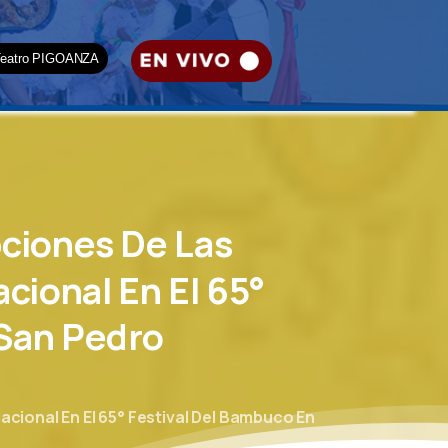
Teatro PIGOANZA
pciones
De
Las
acional
En
El
65°
San
Pedro
acional En El 65° Festival Del Bambuco En