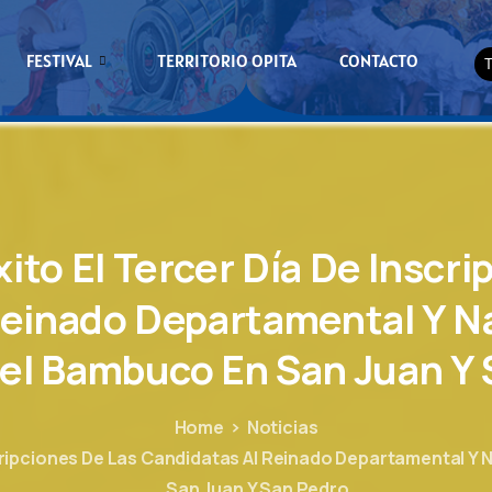
FESTIVAL
TERRITORIO OPITA
CONTACTO
xito
El
Tercer
Día
De
Inscri
einado
Departamental
Y
N
el
Bambuco
En
San
Juan
Y
Home
Noticias
cripciones De Las Candidatas Al Reinado Departamental Y N
San Juan Y San Pedro