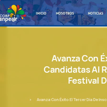
INICIO
NOSOTROS
NOTICIAS
Avanza
Con
É
Candidatas
Al
R
Festival
D
Avanza Con Éxito El Tercer Día De Ins