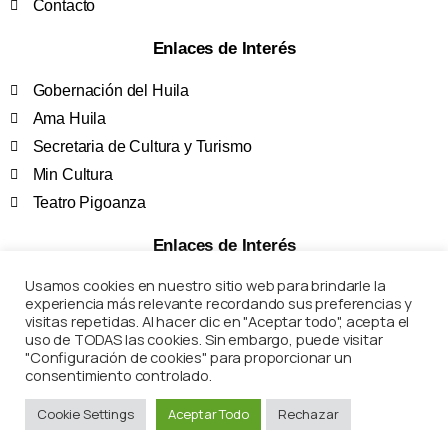
Contacto
Enlaces de Interés
Gobernación del Huila
Ama Huila
Secretaria de Cultura y Turismo
Min Cultura
Teatro Pigoanza
Enlaces de Interés
Usamos cookies en nuestro sitio web para brindarle la
Términos y Condiciones
experiencia más relevante recordando sus preferencias y
Políticas de Privacidad
visitas repetidas. Al hacer clic en "Aceptar todo", acepta el
uso de TODAS las cookies. Sin embargo, puede visitar
Preguntas Frecuentes
"Configuración de cookies" para proporcionar un
Marco Legal
consentimiento controlado.
Cookie Settings
Aceptar Todo
Rechazar
Corposanpedro – Todos los derechos reservados