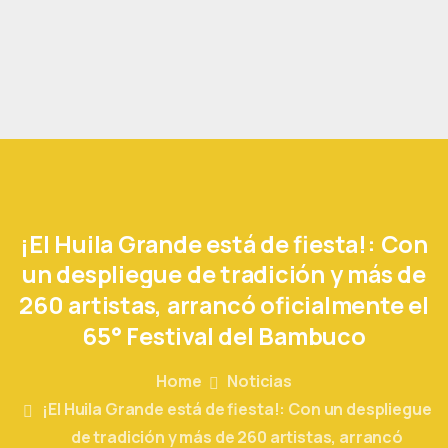
¡El
Huila
Grande
está
de
fiesta!:
Con
un
despliegue
de
tradición
y
más
de
260
artistas,
arrancó
oficialmente
el
65°
Festival
del
Bambuco
Home
Noticias
¡El Huila Grande está de fiesta!: Con un despliegue
de tradición y más de 260 artistas, arrancó