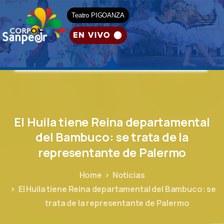
Teatro PIGOANZA
El
Huila
tiene
Reina
departamental
del
Bambuco:
se
trata
de
la
representante
de
Palermo
Home
Noticias
El Huila tiene Reina departamental del Bambuco: se
trata de la representante de Palermo