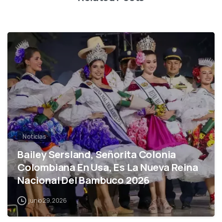
0
Noticias
Bailey Sersland, Señorita Colonia
Colombiana En Usa, Es La Nueva Reina
Nacional Del Bambuco 2026
junio 29, 2026