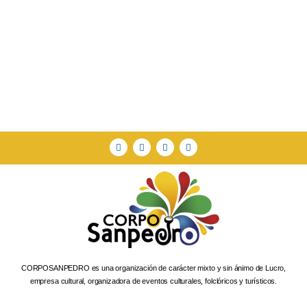
talento en el Encuentro Departamental
de Danzas “César Marino Andrade”
junio 26, 2026
CORPOSANPEDRO es una organización de carácter mixto y sin ánimo de Lucro,
empresa cultural, organizadora de eventos culturales, folclóricos y turísticos.