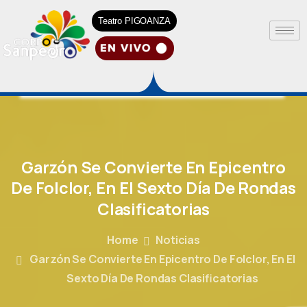
Teatro PIGOANZA
Garzón
Se
Convierte
En
Epicentro
De
Folclor,
En
El
Sexto
Día
De
Rondas
Clasificatorias
Home
Noticias
Garzón Se Convierte En Epicentro De Folclor, En El
Sexto Día De Rondas Clasificatorias