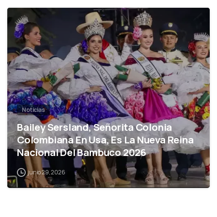
0
Noticias
Bailey Sersland, Señorita Colonia
Colombiana En Usa, Es La Nueva Reina
Nacional Del Bambuco 2026
junio 29, 2026