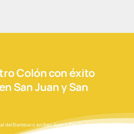
tro
Colón
con
éxito
en
San
Juan
y
San
ival del Bambuco en San Juan y San Pedro