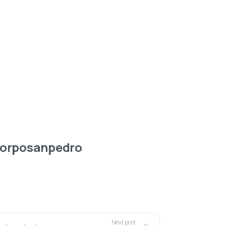
orposanpedro
Next post