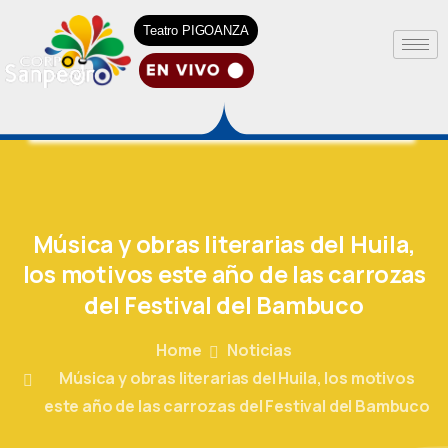
Teatro PIGOANZA
Música
y
obras
literarias
del
Huila,
los
motivos
este
año
de
las
carrozas
del
Festival
del
Bambuco
Home
Noticias
Música y obras literarias del Huila, los motivos
este año de las carrozas del Festival del Bambuco