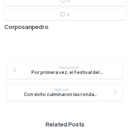
0
0
Corposanpedro
Previous post
Por primera vez, el Festival del Bambuco tendrá el Encuentro Folclórico Departamental de Personas con Discapacidad
Next post
Con éxito culminaron las rondas clasificatorias en los municipios de Campoalegre, Villavieja y Palermo
Related Posts