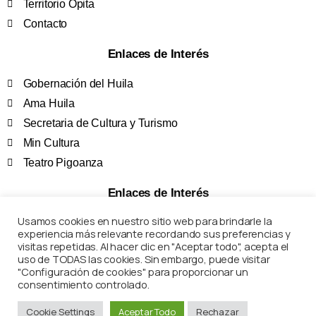
Territorio Opita
Contacto
Enlaces de Interés
Gobernación del Huila
Ama Huila
Secretaria de Cultura y Turismo
Min Cultura
Teatro Pigoanza
Enlaces de Interés
Usamos cookies en nuestro sitio web para brindarle la
Términos y Condiciones
experiencia más relevante recordando sus preferencias y
Políticas de Privacidad
visitas repetidas. Al hacer clic en "Aceptar todo", acepta el
uso de TODAS las cookies. Sin embargo, puede visitar
Preguntas Frecuentes
"Configuración de cookies" para proporcionar un
Marco Legal
consentimiento controlado.
Cookie Settings
Aceptar Todo
Rechazar
Corposanpedro – Todos los derechos reservados