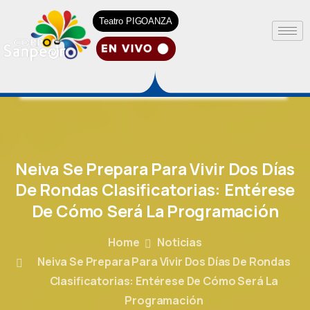
Teatro PIGOANZA
Neiva
Se
Prepara
Para
Vivir
Dos
Días
De
Rondas
Clasificatorias:
Entérese
De
Cómo
Será
La
Programación
Home
Noticias
Neiva Se Prepara Para Vivir Dos Días De Rondas
Clasificatorias: Entérese De Cómo Será La
Programación