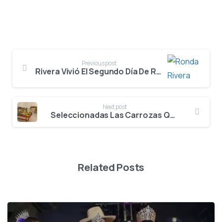
Previous post
Rivera Vivió El Segundo Día De Ronda Clasificatoria
Next post
Seleccionadas Las Carrozas Que Engalanarán Los Desfiles Del 64 Festival Del Bambuco En San Juan Y San Pedro
Related Posts
0