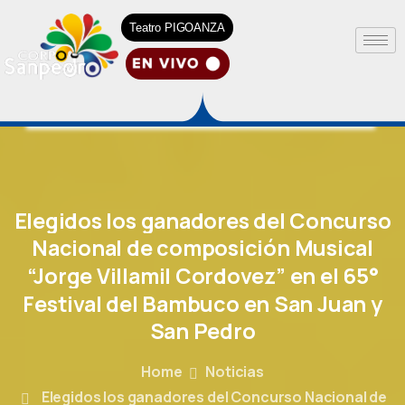
Teatro PIGOANZA
Elegidos
los
ganadores
del
Concurso
Nacional
de
composición
Musical
“Jorge
Villamil
Cordovez”
en
el
65°
Festival
del
Bambuco
en
San
Juan
y
San
Pedro
Home
Noticias
Elegidos los ganadores del Concurso Nacional de