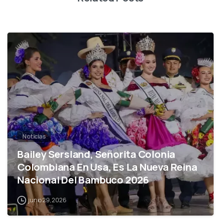
0
Noticias
Bailey Sersland, Señorita Colonia
Colombiana En Usa, Es La Nueva Reina
Nacional Del Bambuco 2026
junio 29, 2026