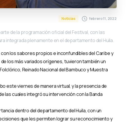
febrero 11, 2022
Noticias
te de la programación oficial del Festival, con las
ura integrada plenamente en el departamento del Huila.
r, con los sabores propios e inconfundibles del Caribe y
s de los más variados orígenes, tuvieron también un
l Folclórico, Reinado Nacional del Bambuco y Muestra
bo este viernes de manera virtual, y la presencia de
e las cuales integró su intervención con la Banda
tancia dentro del departamento del Huila, con un
cisiones que les permiten lograr su reconocimiento y