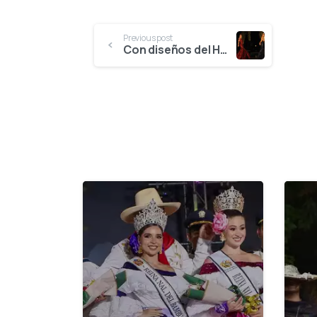
Previous post
Con diseños del Huila, desfilaron hoy las candidatas al Reinado Nacional del Bambuco
0