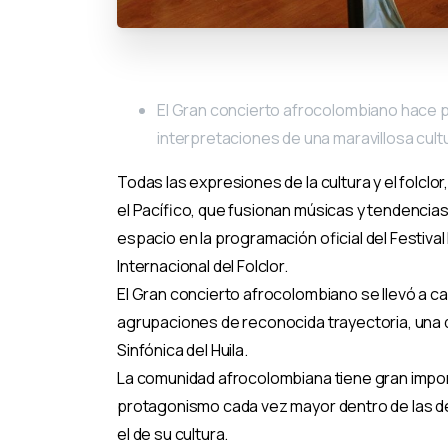
El Gran concierto afrocolombiano hace par
interpretaciones de una maravillosa cult
Todas las expresiones de la cultura y el folclo
el Pacífico, que fusionan músicas y tendencia
espacio en la programación oficial del Festiva
Internacional del Folclor.
El Gran concierto afrocolombiano se llevó a ca
agrupaciones de reconocida trayectoria, una d
Sinfónica del Huila.
La comunidad afrocolombiana tiene gran impor
protagonismo cada vez mayor dentro de las de
el de su cultura.