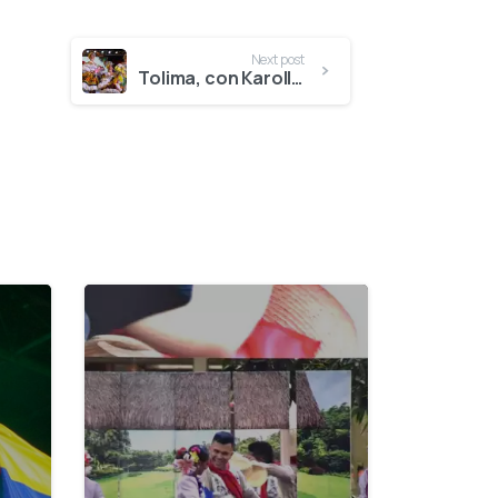
Next post
Tolima, con Karoll Vanessa Caballero Pérez, se alzó con el Reinado Nacional del Bambuco
0
0