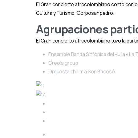
El Gran concierto afrocolombiano contó con el 
Cultura y Turismo, Corposanpedro.
Agrupaciones parti
El Gran concierto afrocolombiano tuvo la part
Ensamble Banda Sinfónica del Huila y La
Creole group
Orquesta chirimía Son Bacosó